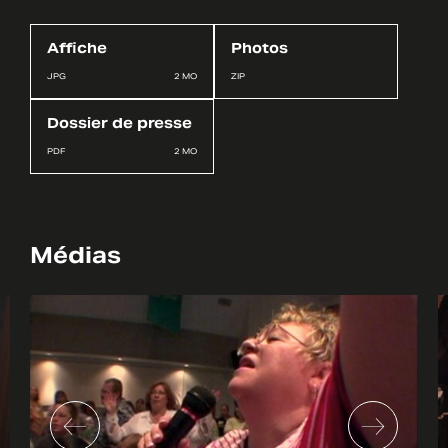
Affiche
Photos
JPG
2 MO
ZIP
Dossier de presse
PDF
2 MO
Médias