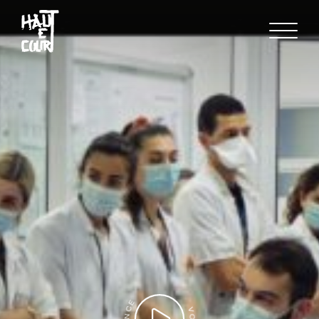
FR
EN