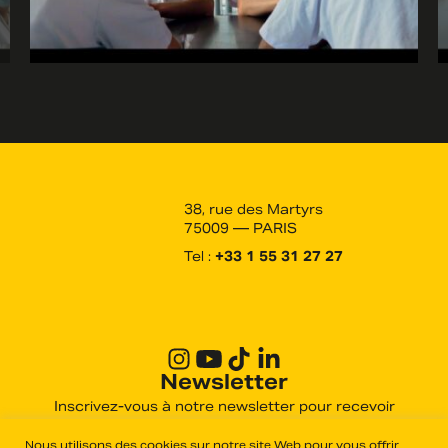
38, rue des Martyrs
75009 — PARIS
Tel :
+33 1 55 31 27 27
Newsletter
Inscrivez-vous à notre newsletter pour recevoir
toutes les actualités des derniers films produits et
distribués par Haut et Court.
Nous utilisons des cookies sur notre site Web pour vous offrir