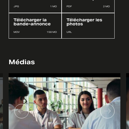
JPG
1 MO
PDF
2 MO
Télécharger la
Télécharger les
bande-annonce
photos
MOV
158 MO
URL
Médias