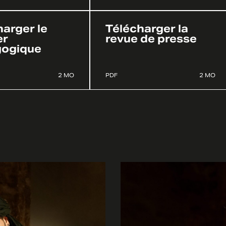
arger le
Télécharger la
er
revue de presse
ogique
2 MO
PDF
2 MO