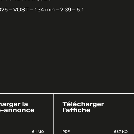
25 – VOST – 134 min – 2.39 – 5.1
arger la
Télécharger
e-annonce
l'affiche
64 MO
PDF
637 KO