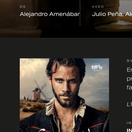
DE
AVEC
Alejandro Amenábar
Julio Peña, A
S
E
p
f
L
I
I