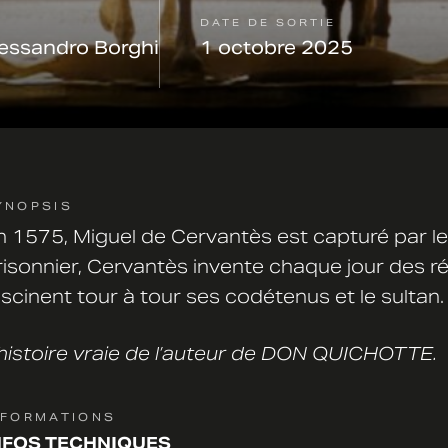
DATE DE SORTIE
lessandro Borghi
1 octobre 2025
YNOPSIS
n 1575, Miguel de Cervantès est capturé par le 
risonnier, Cervantès invente chaque jour des ré
ascinent tour à tour ses codétenus et le sultan.
’histoire vraie de l’auteur de DON QUICHOTTE.
NFORMATIONS
NFOS TECHNIQUES