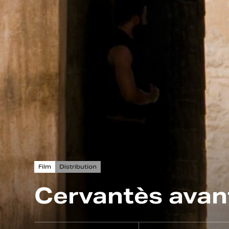
Film
Distribution
Cervantès avan