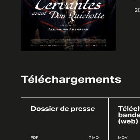
20
Téléchargements
Dossier de presse
Téléch
band
(web)
PDF
7 MO
MOV