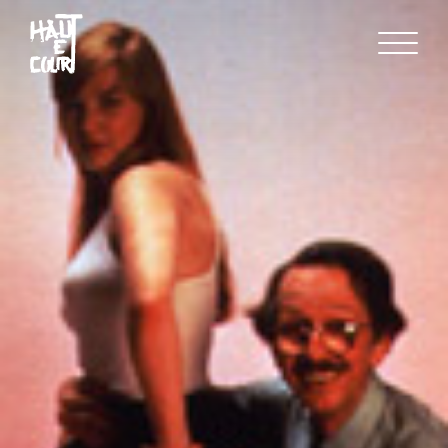
FR
EN