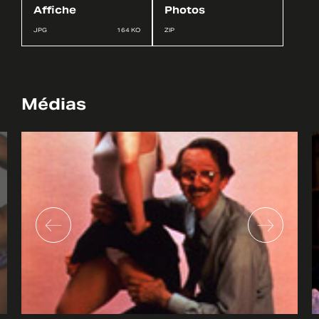
Affiche
Photos
JPG
164 KO
ZIP
Médias