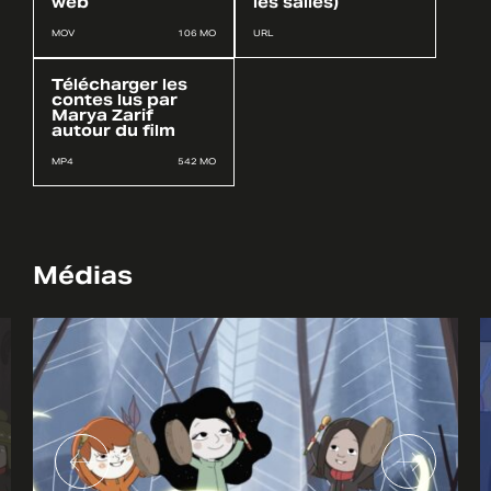
web
les salles)
MOV
106 MO
URL
Télécharger les
contes lus par
Marya Zarif
autour du film
MP4
542 MO
Médias