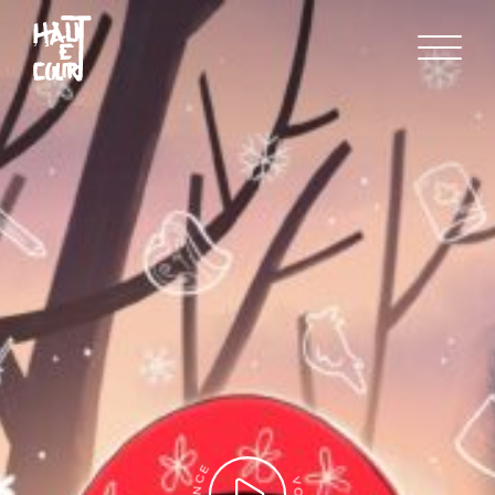
FR
EN