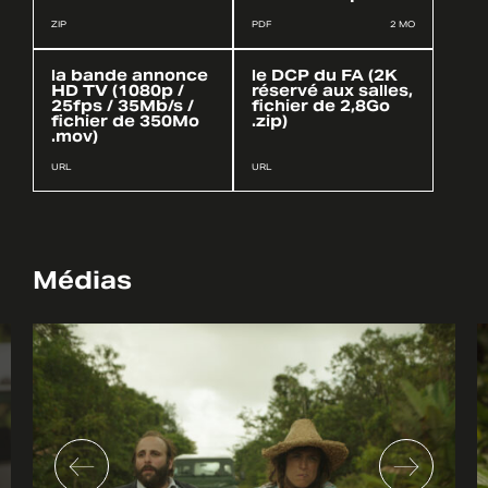
ZIP
PDF
2 MO
la bande annonce
le DCP du FA (2K
HD TV (1080p /
réservé aux salles,
25fps / 35Mb/s /
fichier de 2,8Go
fichier de 350Mo
.zip)
.mov)
URL
URL
Médias