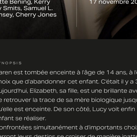
te Bening, Kerry
17 novembre 2
 Smits, Samuel L.
msey, Cherry Jones
YNOPSIS
aren est tombée enceinte à l’âge de 14 ans, à l’é
hoix que d’abandonner cet enfant. C’était il y 
jourd’hui, Elizabeth, sa fille, est une brillante a
e retrouver la trace de sa mère biologique jusq
u’elle est enceinte. De son côté, Lucy voit enfi
fant se réaliser.
onfrontées simultanément à d’importants choix
erront leurs destins se croiser de manière inat