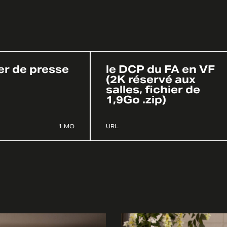
er de presse
le DCP du FA en VF
(2K réservé aux
salles, fichier de
1,9Go .zip)
1 MO
URL