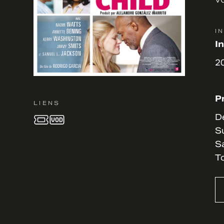
I
I
20
Pr
LIENS
De
Su
Sa
To