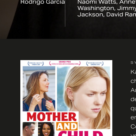
Rodrigo García
Naomi Watts, Annet
Washington, Jimmy
Jackson, David Ra
S
K
c
Au
d
q
en
C
v