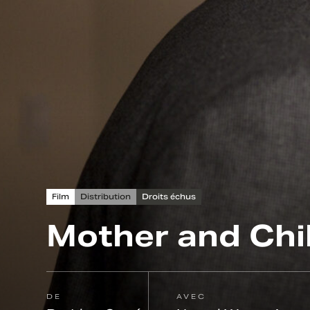
Film
Distribution
Droits échus
Mother and Chi
DE
AVEC