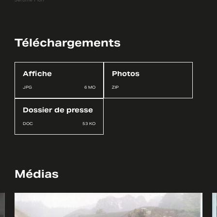
Jérôme Plon
Téléchargements
Affiche
Photos
JPG
6 MO
ZIP
Dossier de presse
DOC
53 KO
Médias