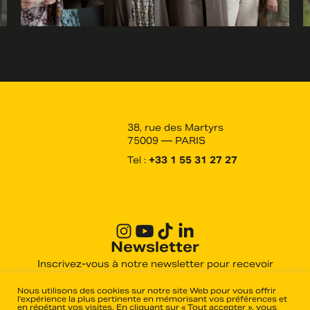
38, rue des Martyrs
75009 — PARIS
Tel :
+33 1 55 31 27 27
Newsletter
Inscrivez-vous à notre newsletter pour recevoir
toutes les actualités des derniers films produits et
distribués par Haut et Court.
Nous utilisons des cookies sur notre site Web pour vous offrir
l'expérience la plus pertinente en mémorisant vos préférences et
en répétant vos visites. En cliquant sur « Tout accepter », vous