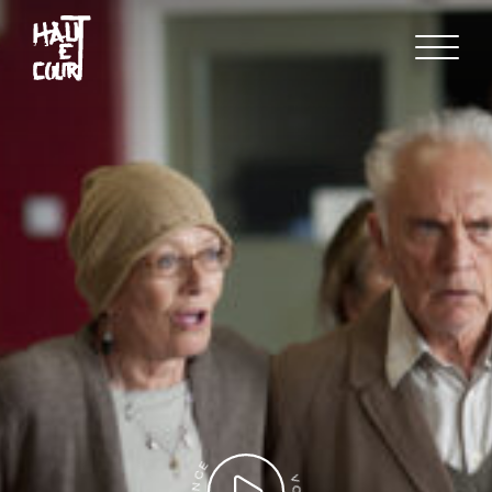
FR
EN