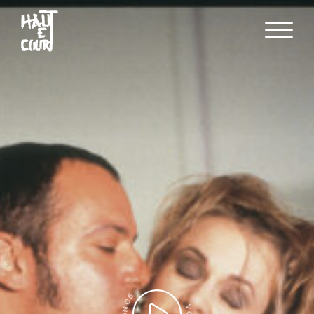
FR
EN