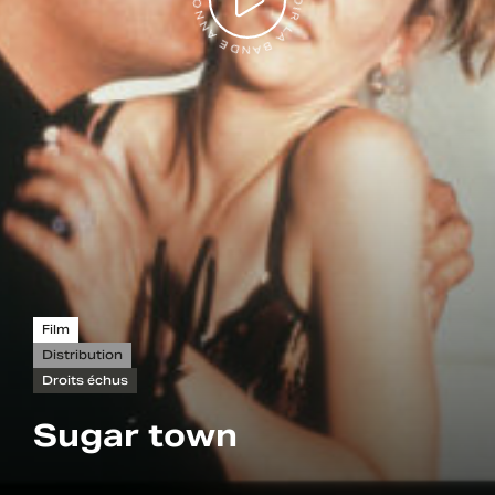
VOIR LA BANDE ANNONCE
Film
Distribution
Droits échus
Sugar town