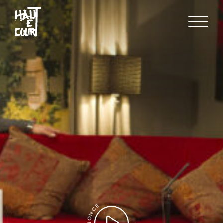
FR
EN