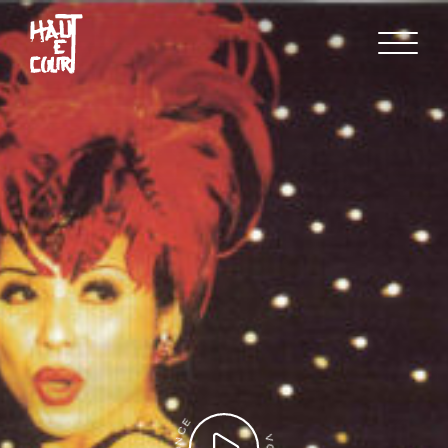
FR
EN