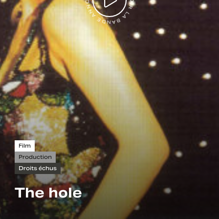
VOIR LA BANDE ANNONCE
Film
Production
Droits échus
The hole