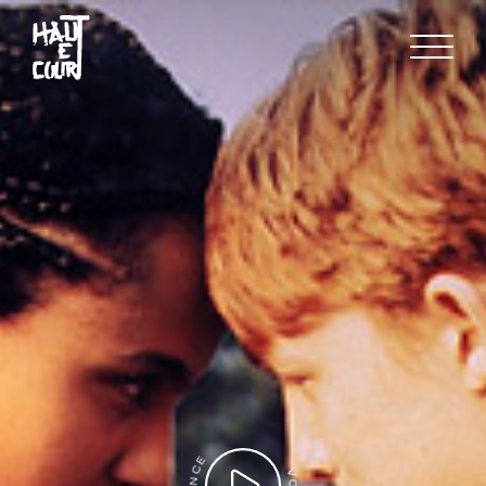
FR
EN