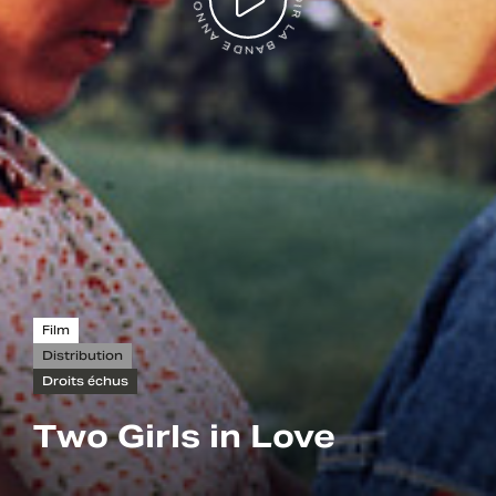
VOIR LA BANDE ANNONCE
Film
Distribution
Droits échus
Two Girls in Love