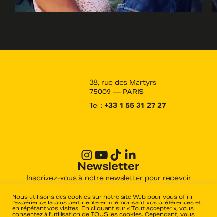
38, rue des Martyrs
75009 — PARIS
Tel :
+33 1 55 31 27 27
Newsletter
Inscrivez-vous à notre newsletter pour recevoir
toutes les actualités des derniers films produits et
distribués par Haut et Court.
Nous utilisons des cookies sur notre site Web pour vous offrir
l'expérience la plus pertinente en mémorisant vos préférences et
en répétant vos visites. En cliquant sur « Tout accepter », vous
consentez à l'utilisation de TOUS les cookies. Cependant, vous