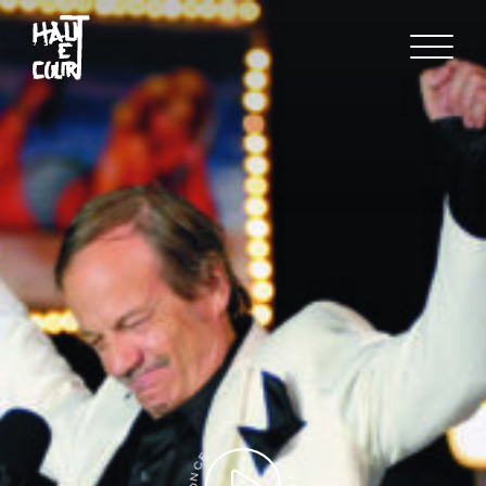
FR
EN