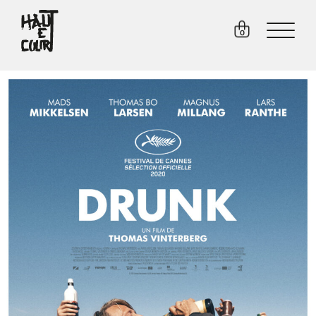
FR
EN
0