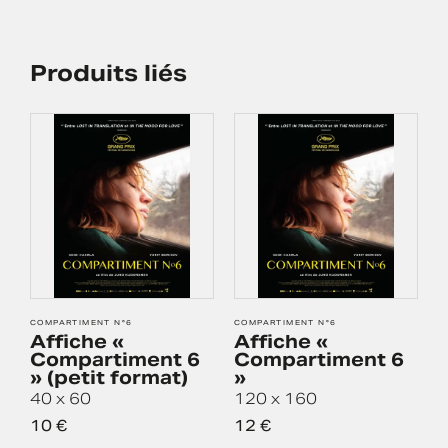
Produits liés
COMPARTIMENT N°6
COMPARTIMENT N°6
S
Affiche «
Affiche «
Compartiment 6
Compartiment 6
» (petit format)
»
1
40 x 60
120 x 160
10
€
12
€