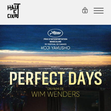
FR
EN
0