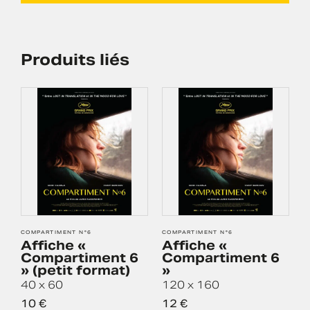
Produits liés
COMPARTIMENT N°6
COMPARTIMENT N°6
S
Affiche «
Affiche «
Compartiment 6
Compartiment 6
» (petit format)
»
1
40 x 60
120 x 160
10
€
12
€