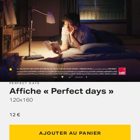
PERFECT DAYS
Affiche « Perfect days »
120x160
12
€
AJOUTER AU PANIER