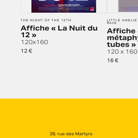
THE NIGHT OF THE 12TH
LITTLE AMELI
RAIN
Affiche « La Nuit du
Affiche 
12 »
métaph
120x160
tubes »
12
€
120 x 160
16
€
38, rue des Martyrs