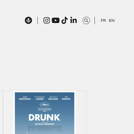
FR
EN