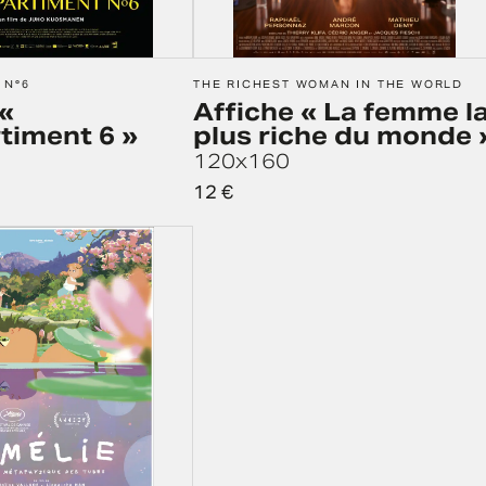
 N°6
THE RICHEST WOMAN IN THE WORLD
«
Affiche « La femme l
iment 6 »
plus riche du monde 
120x160
12
€