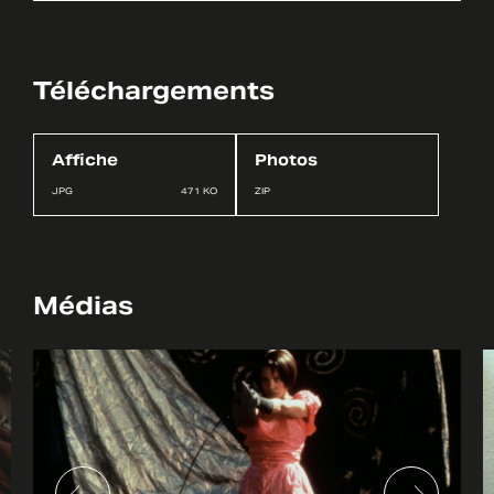
Téléchargements
Affiche
Photos
JPG
471 KO
ZIP
Médias