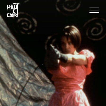
FR
EN